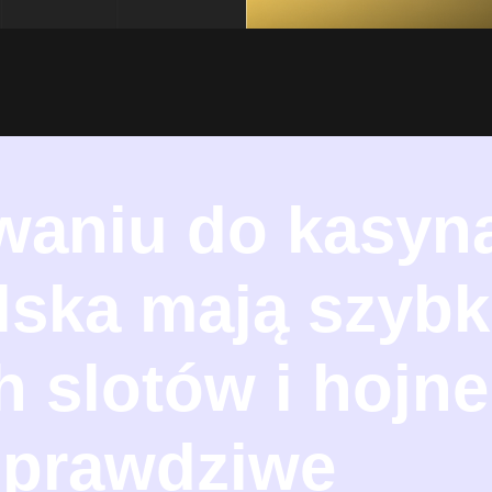
owaniu do kasyn
lska mają szybk
 slotów i hojne
 prawdziwe