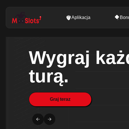
Aplikacja
Bon
Wygraj każ
turą.
Graj teraz