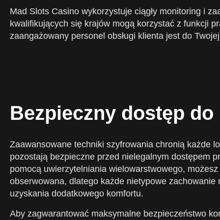
Mad Slots Casino wykorzystuje ciągły monitoring i 
kwalifikujących się krajów mogą korzystać z funkcji
zaangażowany personel obsługi klienta jest do Twojej
Bezpieczny dostęp do 
Zaawansowane techniki szyfrowania chronią każde lo
pozostają bezpieczne przed nielegalnym dostępem pr
pomocą uwierzytelniania wielowarstwowego, możesz 
obserwowana, dlatego każde nietypowe zachowanie 
uzyskania dodatkowego komfortu.
Aby zagwarantować maksymalne bezpieczeństwo konta, w