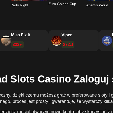
Euro Golden Cup
Party Night
Atlantis World
Miss Fix It
Viper
333zł
272zł
d Slots Casino Zaloguj 
eczny, dzięki czemu możesz grać w preferowane sloty i g
ego, proces jest prosty i gwarantuje, że wystarczy kilka
ędziesz musiał otworzyć nowe konto, aby skorzystać z c