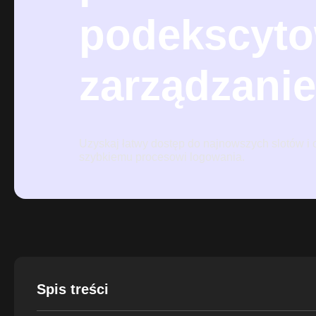
podekscyto
zarządzanie
Uzyskaj łatwy dostęp do najnowszych slotów i o
szybkiemu procesowi logowania.
Spis treści