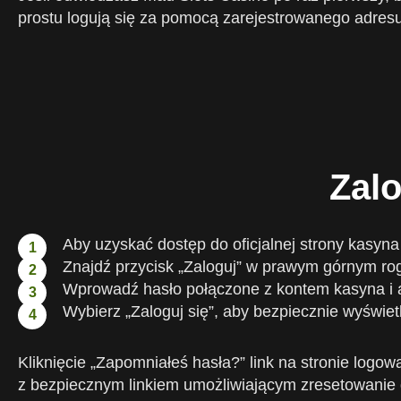
prostu logują się za pomocą zarejestrowanego adresu 
Zalo
Aby uzyskać dostęp do oficjalnej strony kasyna
Znajdź przycisk „Zaloguj” w prawym górnym rog
Wprowadź hasło połączone z kontem kasyna i 
Wybierz „Zaloguj się”, aby bezpiecznie wyświetli
Kliknięcie „Zapomniałeś hasła?” link na stronie logo
z bezpiecznym linkiem umożliwiającym zresetowanie 