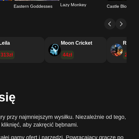
Lazy Monkey
Eastern Goddesses
Castle Blood
Leila
Moon Cricket
Rodri
313zł
44zł
256zł
się
ry przy najmniejszym wysiłku. Niezależnie od tego,
 kliknięć, aby zakręcić bębnami.
ałej gamy ofert i narzędzi. Powracający gracze po