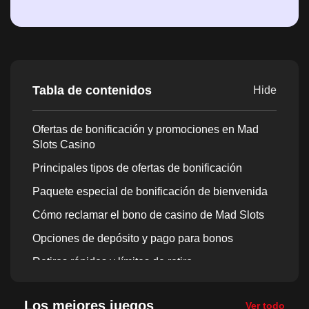
Tabla de contenidos
Hide
Ofertas de bonificación y promociones en Mad
Slots Casino
Principales tipos de ofertas de bonificación
Paquete especial de bonificación de bienvenida
Cómo reclamar el bono de casino de Mad Slots
Opciones de depósito y pago para bonos
Retiros rápidos y límites de retiro
Promociones continuas y recompensas de
fidelización
Los mejores juegos
Ver todo