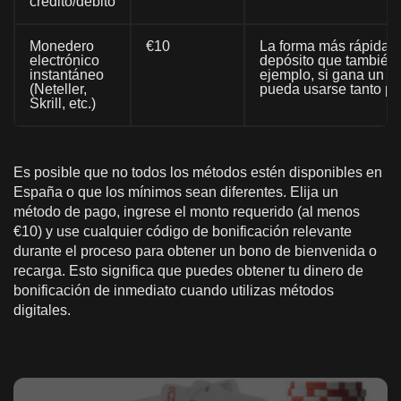
crédito/débito
Monedero
€10
La forma más rápida d
electrónico
depósito que también s
instantáneo
ejemplo, si gana un b
(Neteller,
pueda usarse tanto pa
Skrill, etc.)
Es posible que no todos los métodos estén disponibles en
España o que los mínimos sean diferentes. Elija un
método de pago, ingrese el monto requerido (al menos
€10) y use cualquier código de bonificación relevante
durante el proceso para obtener un bono de bienvenida o
recarga. Esto significa que puedes obtener tu dinero de
bonificación de inmediato cuando utilizas métodos
digitales.