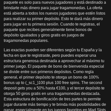
paquete es solo para nuevos jugadores y está destinado a
brindarte más dinero para jugar tragamonedas. La oferta
está abierta a todos los nuevos jugadores que estén listos
para realizar su primer depósito. Esto te dará más dinero
para jugar en tu primera sesión. Cuando te registras, el
paquete que recibes generalmente tiene bonos de
depósito igualados y giros gratis en juegos de
tragamonedas populares.
Las exactas pueden ser diferentes según tu España y la
fecha en que te registraste, pero puedes esperar una
estructura generosa destinada a aprovechar al máximo tu
primer juego. El paquete de bono de bienvenida especial
se divide entre sus primeros depósitos. Como regla
general, el primer depósito te otorga un bono de 100%
bonus up to (_sc1_)100 plus 100 free spins. The second
deposit gets you a 50% hasta €100, y el tercer depósito te
otorga 50 giros gratis en una tragamonedas destacada.
Esta estructura de bonificación de tres partes te permite
jugar durante más tiempo y te brinda más posibilidades de
ganar, especialmente en tus juegos favoritos en Mad Slots