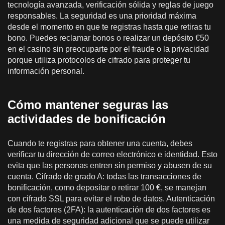
tecnología avanzada, verificación sólida y reglas de juego
responsables. La seguridad es una prioridad máxima
desde el momento en que te registras hasta que retiras tu
bono. Puedes reclamar bonos o realizar un depósito €50
en el casino sin preocuparte por el fraude o la privacidad
porque utiliza protocolos de cifrado para proteger tu
información personal.
Cómo mantener seguras las
actividades de bonificación
Cuando te registras para obtener una cuenta, debes
verificar tu dirección de correo electrónico e identidad. Esto
evita que las personas entren sin permiso y abusen de su
cuenta. Cifrado de grado A: todas las transacciones de
bonificación, como depositar o retirar 100 €, se manejan
con cifrado SSL para evitar el robo de datos. Autenticación
de dos factores (2FA): la autenticación de dos factores es
una medida de seguridad adicional que se puede utilizar