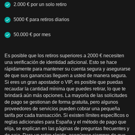
2.000 € por un solo retiro
5000 € para retiros diarios
50.000 € por mes
Es posible que los retiros superiores a 2000 € necesiten
una verificación de identidad adicional. Esto se hace
rápidamente para mantener su cuenta segura y asegurarse
de que sus ganancias lleguen a usted de manera segura.
Si eres un gran apostador o VIP, es posible que puedas
recaudar la cantidad mínima que puedes retirar, lo que te
brindará aún más opciones. La mayoría de las solicitudes
de pago se gestionan de forma gratuita, pero algunos
proveedores de servicios pueden cobrar una pequeña
tarifa por cada transacción. Si existen límites específicos o
reglas adicionales para España y el método de pago que
elija, se explican en las páginas de preguntas frecuentes y