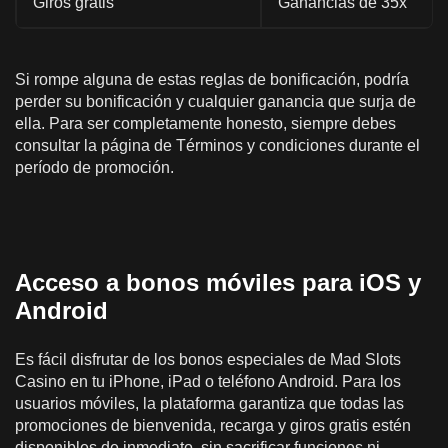
Giros gratis
Ganancias de 35x
Si rompe alguna de estas reglas de bonificación, podría
perder su bonificación y cualquier ganancia que surja de
ella. Para ser completamente honesto, siempre debes
consultar la página de Términos y condiciones durante el
período de promoción.
Acceso a bonos móviles para iOS y
Android
Es fácil disfrutar de los bonos especiales de Mad Slots
Casino en tu iPhone, iPad o teléfono Android. Para los
usuarios móviles, la plataforma garantiza que todas las
promociones de bienvenida, recarga y giros gratis estén
disponibles de inmediato, sin sacrificar funciones ni