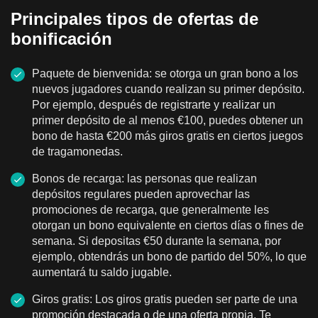
Principales tipos de ofertas de
bonificación
Paquete de bienvenida: se otorga un gran bono a los
nuevos jugadores cuando realizan su primer depósito.
Por ejemplo, después de registrarte y realizar un
primer depósito de al menos €100, puedes obtener un
bono de hasta €200 más giros gratis en ciertos juegos
de tragamonedas.
Bonos de recarga: las personas que realizan
depósitos regulares pueden aprovechar las
promociones de recarga, que generalmente les
otorgan un bono equivalente en ciertos días o fines de
semana. Si depositas €50 durante la semana, por
ejemplo, obtendrás un bono de partido del 50%, lo que
aumentará tu saldo jugable.
Giros gratis: Los giros gratis pueden ser parte de una
promoción destacada o de una oferta propia. Te