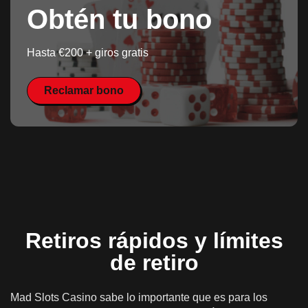
Obtén tu bono
Hasta €200 + giros gratis
Reclamar bono
Retiros rápidos y límites
de retiro
Mad Slots Casino sabe lo importante que es para los