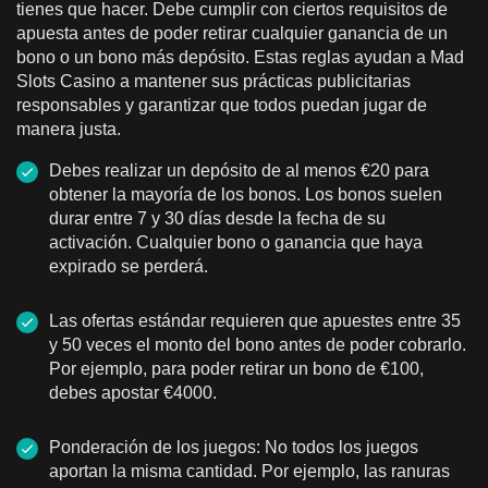
tienes que hacer. Debe cumplir con ciertos requisitos de
apuesta antes de poder retirar cualquier ganancia de un
bono o un bono más depósito. Estas reglas ayudan a Mad
Slots Casino a mantener sus prácticas publicitarias
responsables y garantizar que todos puedan jugar de
manera justa.
Debes realizar un depósito de al menos €20 para
obtener la mayoría de los bonos. Los bonos suelen
durar entre 7 y 30 días desde la fecha de su
activación. Cualquier bono o ganancia que haya
expirado se perderá.
Las ofertas estándar requieren que apuestes entre 35
y 50 veces el monto del bono antes de poder cobrarlo.
Por ejemplo, para poder retirar un bono de €100,
debes apostar €4000.
Ponderación de los juegos: No todos los juegos
aportan la misma cantidad. Por ejemplo, las ranuras