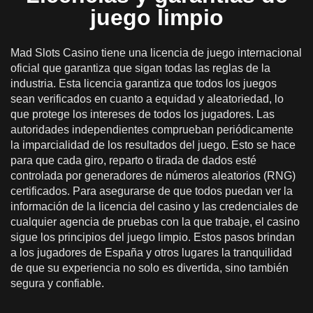
juego limpio
Mad Slots Casino tiene una licencia de juego internacional
oficial que garantiza que sigan todas las reglas de la
industria. Esta licencia garantiza que todos los juegos
sean verificados en cuanto a equidad y aleatoriedad, lo
que protege los intereses de todos los jugadores. Las
autoridades independientes comprueban periódicamente
la imparcialidad de los resultados del juego. Esto se hace
para que cada giro, reparto o tirada de dados esté
controlada por generadores de números aleatorios (RNG)
certificados. Para asegurarse de que todos puedan ver la
información de la licencia del casino y las credenciales de
cualquier agencia de pruebas con la que trabaje, el casino
sigue los principios del juego limpio. Estos pasos brindan
a los jugadores de España y otros lugares la tranquilidad
de que su experiencia no solo es divertida, sino también
segura y confiable.