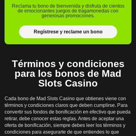
Reclama tu bono de bienvenida y disfruta de cientos
de emocionantes juegos de tragamonedas con
generosas promociones.
Regístrese y reclame un bono
Términos y condiciones
para los bonos de Mad
Slots Casino
Cada bono de Mad Slots Casino que obtienes viene con
términos y condiciones claros que deben cumplirse. Para
convertir sus fondos de bonificación en efectivo que pueda
retirar, debe conocer estas reglas. Antes de aceptar una
oferta de bonificación, siempre debes leer los términos y
condiciones para asegurarte de que entiendes lo que