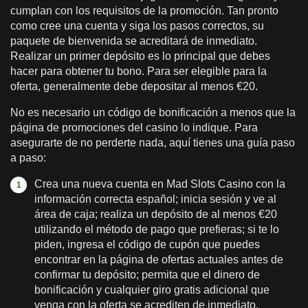
cumplan con los requisitos de la promoción. Tan pronto
como cree una cuenta y siga los pasos correctos, su
paquete de bienvenida se acreditará de inmediato.
Realizar un primer depósito es lo principal que debes
hacer para obtener tu bono. Para ser elegible para la
oferta, generalmente debe depositar al menos €20.
No es necesario un código de bonificación a menos que la
página de promociones del casino lo indique. Para
asegurarte de no perderte nada, aquí tienes una guía paso
a paso:
Crea una nueva cuenta en Mad Slots Casino con la
información correcta español; inicia sesión y ve al
área de caja; realiza un depósito de al menos €20
utilizando el método de pago que prefieras; si te lo
piden, ingresa el código de cupón que puedes
encontrar en la página de ofertas actuales antes de
confirmar tu depósito; permita que el dinero de
bonificación y cualquier giro gratis adicional que
venga con la oferta se acrediten de inmediato.