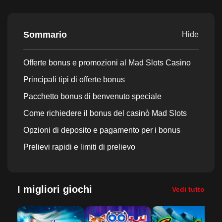
Sommario
Hide
Offerte bonus e promozioni al Mad Slots Casino
Principali tipi di offerte bonus
Pacchetto bonus di benvenuto speciale
Come richiedere il bonus del casinò Mad Slots
Opzioni di deposito e pagamento per i bonus
Prelievi rapidi e limiti di prelievo
Promozioni in corso e premi fedeltà
Termini e condizioni per i bonus del casinò Mad
I migliori giochi
Vedi tutto
Slots
Accesso ai bonus mobili per iOS e Android