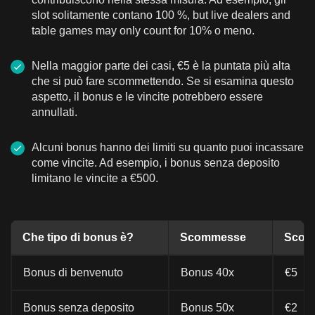
slot solitamente contano 100 %, but live dealers and
table games may only count for 10% o meno.
Nella maggior parte dei casi, €5 è la puntata più alta
che si può fare scommettendo. Se si esamina questo
aspetto, il bonus e le vincite potrebbero essere
annullati.
Alcuni bonus hanno dei limiti su quanto puoi incassare
come vincite. Ad esempio, i bonus senza deposito
limitano le vincite a €500.
Che tipo di bonus è?
Scommesse
Scom
Bonus di benvenuto
Bonus 40x
€5
Bonus senza deposito
Bonus 50x
€2