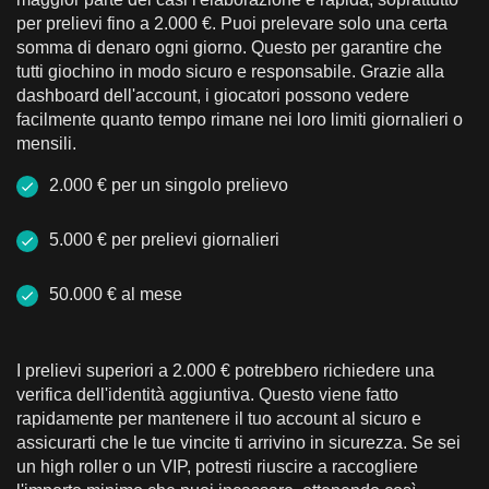
per prelievi fino a 2.000 €. Puoi prelevare solo una certa
somma di denaro ogni giorno. Questo per garantire che
tutti giochino in modo sicuro e responsabile. Grazie alla
dashboard dell'account, i giocatori possono vedere
facilmente quanto tempo rimane nei loro limiti giornalieri o
mensili.
2.000 € per un singolo prelievo
5.000 € per prelievi giornalieri
50.000 € al mese
I prelievi superiori a 2.000 € potrebbero richiedere una
verifica dell'identità aggiuntiva. Questo viene fatto
rapidamente per mantenere il tuo account al sicuro e
assicurarti che le tue vincite ti arrivino in sicurezza. Se sei
un high roller o un VIP, potresti riuscire a raccogliere