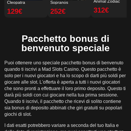
Animal Zodiac
Cleopatra
Sopranos
312€
129€
252€
Pacchetto bonus di
benvenuto speciale
Puoi ottenere uno speciale pacchetto bonus di benvenuto
quando ti iscrivi a Mad Slots Casino. Questo pacchetto è
solo per i nuovi giocatori e ha lo scopo di darti più soldi per
giocare alle slot. L'offerta è aperta a tutti i nuovi giocatori
che sono pronti a effettuare il loro primo deposito. Questo ti
darà più soldi con cui giocare nella tua prima sessione.
Quando ti iscrivi, il pacchetto che ricevi di solito contiene
sia bonus di deposito abbinati che giri gratuiti su popolari
giochi di slot.
I dati esatti potrebbero variare a seconda del tuo Italia e