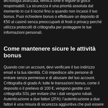
tecnologia avanzata, verifica forte e regole di gioco
responsabili. La sicurezza è una priorità assoluta dal
momento in cui ti iscrivi fino a quando non incassi il tuo
bonus. Puoi richiedere bonus o effettuare un deposito di
€50 al casinò senza preoccuparti di frodi o privacy perché
utilizza protocolli di crittografia per proteggere le tue
informazioni personali.
Come mantenere sicure le attività
bonus
Quando crei un account, devi verificare il tuo indirizzo
email e la tua identità. Ciò impedisce alle persone di
entrare senza permesso e di abusare del tuo account.
Crittografia di grado A: tutte le transazioni bonus, come il
deposito o il prelievo di 100 €, vengono gestite con
crittografia SSL per evitare che i dati vengano rubati.
Autenticazione a due fattori (2FA): l'autenticazione a due
fattori è una misura di sicurezza aggiuntiva che può essere