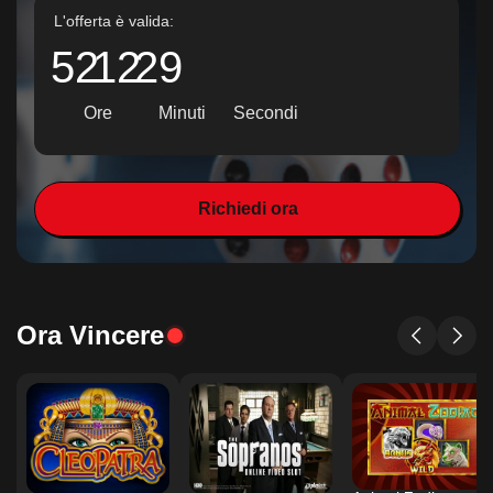
L'offerta è valida:
52
12
28
Ore
Minuti
Secondi
Richiedi ora
Ora Vincere