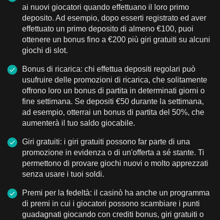
ai nuovi giocatori quando effettuano il loro primo
deposito. Ad esempio, dopo esserti registrato ed aver
effettuato un primo deposito di almeno €100, puoi
ottenere un bonus fino a €200 più giri gratuiti su alcuni
giochi di slot.
Bonus di ricarica: chi effettua depositi regolari può
usufruire delle promozioni di ricarica, che solitamente
offrono loro un bonus di partita in determinati giorni o
fine settimana. Se depositi €50 durante la settimana,
ad esempio, otterrai un bonus di partita del 50%, che
aumenterà il tuo saldo giocabile.
Giri gratuiti: i giri gratuiti possono far parte di una
promozione in evidenza o di un'offerta a sé stante. Ti
permettono di provare giochi nuovi o molto apprezzati
senza usare i tuoi soldi.
Premi per la fedeltà: il casinò ha anche un programma
di premi in cui i giocatori possono scambiare i punti
guadagnati giocando con crediti bonus, giri gratuiti o