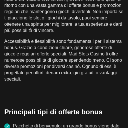
ritorno con una vasta gamma di offerte bonus e promozioni
regolari che mantengono i giochi divertenti. Non importa se
ti piacciono le slot o i giochi da tavolo, puoi sempre
ottenere una spinta per migliorare la tua esperienza e darti
più possibilità di vincere.
Accessibilità e flessibilità sono fondamentali per il sistema
bonus. Grazie a condizioni chiare, generose offerte di
gioco e regolari offerte speciali, Mad Slots Casino ti offre
numerose possibilità di giocare spendendo meno. Ci sono
diverse promozioni per diversi casinò. Ognuno di essi è
progettato per offrirti denaro extra, giri gratuiti o vantaggi
speciali.
Principali tipi di offerte bonus
Pacchetto di benvenuto: un grande bonus viene dato