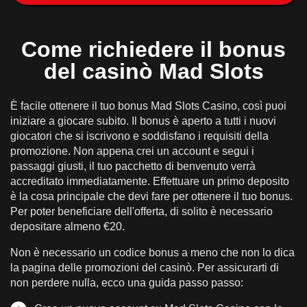
Come richiedere il bonus
del casinò Mad Slots
È facile ottenere il tuo bonus Mad Slots Casino, così puoi
iniziare a giocare subito. Il bonus è aperto a tutti i nuovi
giocatori che si iscrivono e soddisfano i requisiti della
promozione. Non appena crei un account e segui i
passaggi giusti, il tuo pacchetto di benvenuto verrà
accreditato immediatamente. Effettuare un primo deposito
è la cosa principale che devi fare per ottenere il tuo bonus.
Per poter beneficiare dell'offerta, di solito è necessario
depositare almeno €20.
Non è necessario un codice bonus a meno che non lo dica
la pagina delle promozioni del casinò. Per assicurarti di
non perdere nulla, ecco una guida passo passo: