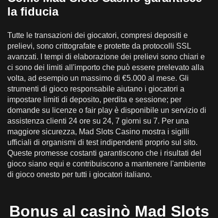
la fiducia
Tutte le transazioni dei giocatori, compresi depositi e
prelievi, sono crittografate e protette da protocolli SSL
avanzati. I tempi di elaborazione dei prelievi sono chiari e
ci sono dei limiti all'importo che può essere prelevato alla
volta, ad esempio un massimo di €5.000 al mese. Gli
strumenti di gioco responsabile aiutano i giocatori a
impostare limiti di deposito, perdita e sessione; per
domande su licenze o fair play è disponibile un servizio di
assistenza clienti 24 ore su 24, 7 giorni su 7. Per una
maggiore sicurezza, Mad Slots Casino mostra i sigilli
ufficiali di organismi di test indipendenti proprio sul sito.
Queste promesse costanti garantiscono che i risultati del
gioco siano equi e contribuiscono a mantenere l'ambiente
di gioco onesto per tutti i giocatori italiano.
Bonus al casinò Mad Slots