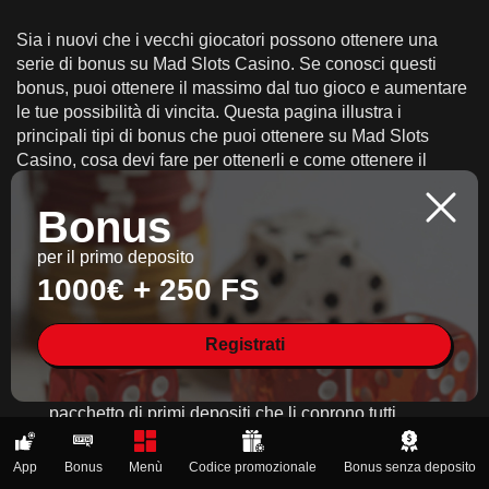
Sia i nuovi che i vecchi giocatori possono ottenere una
serie di bonus su Mad Slots Casino. Se conosci questi
bonus, puoi ottenere il massimo dal tuo gioco e aumentare
le tue possibilità di vincita. Questa pagina illustra i
principali tipi di bonus che puoi ottenere su Mad Slots
Casino, cosa devi fare per ottenerli e come ottenere il
massimo da ciascuno di essi.
Bonus
Principali tipi di bonus del casinò
per il primo deposito
Mad Slots
1000€ + 250 FS
Bonus di benvenuto: si tratta di un'offerta speciale per i
Registrati
nuovi giocatori. Di solito viene fornito come
corrispondenza sul tuo primo deposito o come
pacchetto di primi depositi che li coprono tutti.
Bonus senza deposito: un piccolo bonus che i
App
Bonus
Menù
Codice promozionale
Bonus senza deposito