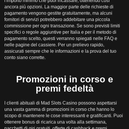
l'importo minimo che puoi incassare, ottenendo così
ancora più opzioni. La maggior parte delle richieste di
pagamento vengono gestite gratuitamente, ma alcuni
fornitori di servizi potrebbero addebitare una piccola
commissione per ogni transazione. Se sono previsti limiti
specifici o regole aggiuntive per Italia e per il metodo di
pagamento scelto, questi verranno spiegati nelle FAQ e
nelle pagine del cassiere. Per un prelievo rapido,
assicurati sempre che le informazioni e la prova del tuo
conto siano corrette.
Promozioni in corso e
premi fedeltà
I clienti abituali di Mad Slots Casino possono aspettarsi
una vasta gamma di promozioni in corso che hanno lo
scopo di mantenere le cose interessanti e gratificanti. Puoi
ottenere bonus di ricarica una volta alla settimana,
pacchetti di giri gratuiti, offerte di cashback e premi