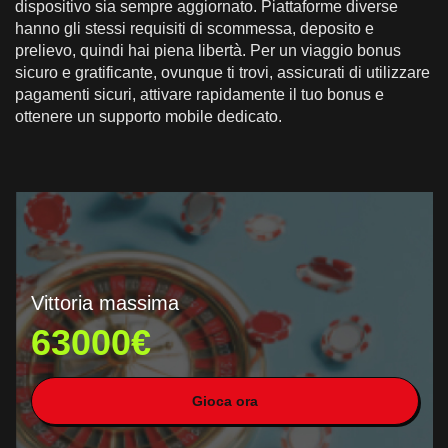
dispositivo sia sempre aggiornato. Piattaforme diverse
hanno gli stessi requisiti di scommessa, deposito e
prelievo, quindi hai piena libertà. Per un viaggio bonus
sicuro e gratificante, ovunque ti trovi, assicurati di utilizzare
pagamenti sicuri, attivare rapidamente il tuo bonus e
ottenere un supporto mobile dedicato.
Vittoria massima
63000€
Gioca ora