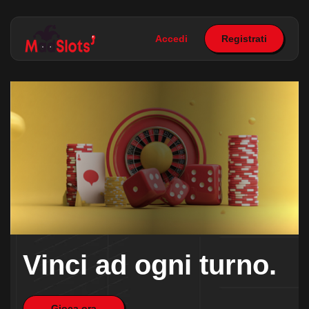
Accedi
Registrati
Vinci ad ogni turno.
Gioca ora