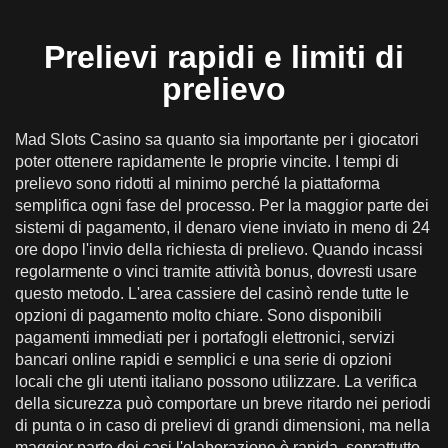
Prelievi rapidi e limiti di
prelievo
Mad Slots Casino sa quanto sia importante per i giocatori
poter ottenere rapidamente le proprie vincite. I tempi di
prelievo sono ridotti al minimo perché la piattaforma
semplifica ogni fase del processo. Per la maggior parte dei
sistemi di pagamento, il denaro viene inviato in meno di 24
ore dopo l'invio della richiesta di prelievo. Quando incassi
regolarmente o vinci tramite attività bonus, dovresti usare
questo metodo. L'area cassiere del casinò rende tutte le
opzioni di pagamento molto chiare. Sono disponibili
pagamenti immediati per i portafogli elettronici, servizi
bancari online rapidi e semplici e una serie di opzioni
locali che gli utenti italiano possono utilizzare. La verifica
della sicurezza può comportare un breve ritardo nei periodi
di punta o in caso di prelievi di grandi dimensioni, ma nella
maggior parte dei casi l'elaborazione è rapida, soprattutto