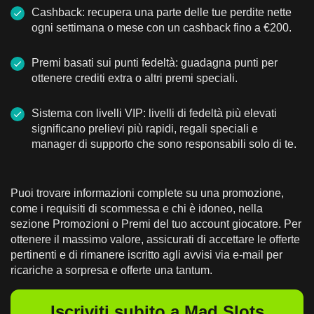
Cashback: recupera una parte delle tue perdite nette
ogni settimana o mese con un cashback fino a €200.
Premi basati sui punti fedeltà: guadagna punti per
ottenere crediti extra o altri premi speciali.
Sistema con livelli VIP: livelli di fedeltà più elevati
significano prelievi più rapidi, regali speciali e
manager di supporto che sono responsabili solo di te.
Puoi trovare informazioni complete su una promozione,
come i requisiti di scommessa e chi è idoneo, nella
sezione Promozioni o Premi del tuo account giocatore. Per
ottenere il massimo valore, assicurati di accettare le offerte
pertinenti e di rimanere iscritto agli avvisi via e-mail per
ricariche a sorpresa e offerte una tantum.
Iscriviti subito a Mad Slots